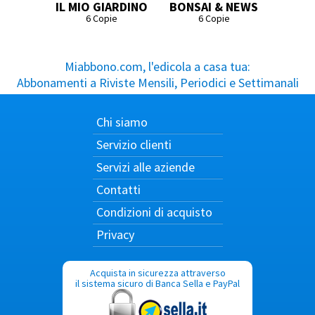
IL MIO GIARDINO
BONSAI & NEWS
6 Copie
6 Copie
Miabbono.com, l'edicola a casa tua:
Abbonamenti a Riviste Mensili, Periodici e Settimanali
Chi siamo
Servizio clienti
Servizi alle aziende
Contatti
Condizioni di acquisto
Privacy
Acquista in sicurezza attraverso
il sistema sicuro di Banca Sella e PayPal