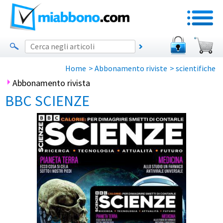
Home
>
Abbonamento riviste
>
scientifiche
Abbonamento rivista
BBC SCIENZE