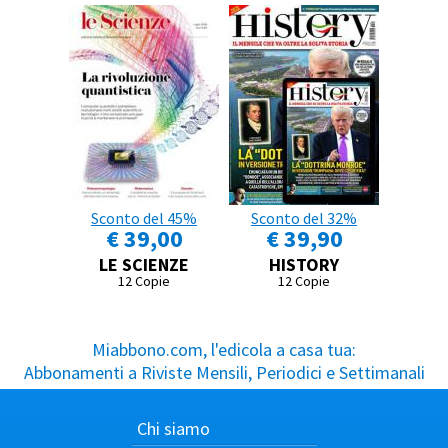
Sconto del 45%
Sconto del 32%
€ 39,00
€ 39,90
LE SCIENZE
HISTORY
12 Copie
12 Copie
Miabbono.com, l'edicola a casa tua:
Abbonamenti a Riviste Mensili, Periodici e Settimanali
Chi siamo