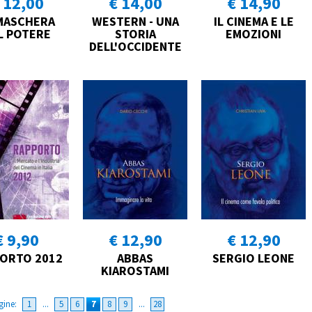
 12,00
€ 14,00
€ 14,90
MASCHERA
WESTERN - UNA
IL CINEMA E LE
L POTERE
STORIA
EMOZIONI
DELL'OCCIDENTE
€ 9,90
€ 12,90
€ 12,90
ORTO 2012
ABBAS
SERGIO LEONE
KIAROSTAMI
gine:
1
...
5
6
7
8
9
...
28