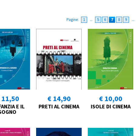
Pagine:
1
...
5
6
7
8
9
...
 11,50
€ 14,90
€ 10,00
FANZIA E IL
PRETI AL CINEMA
ISOLE DI CINEMA
SOGNO