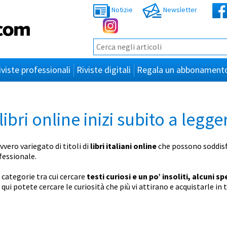
Notizie
Newsletter
iviste professionali
Riviste digitali
Regala un abbonament
libri online inizi subito a legge
ero variegato di titoli di
libri italiani online
che possono soddisf
essionale.
e categorie tra cui cercare
testi curiosi e un po’ insoliti, alcuni sp
: qui potete cercare le curiosità che più vi attirano e acquistarle i