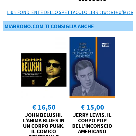
Libri FOND. ENTE DELLO SPETTACOLO LIBRI: tutte le offerte
MIABBONO.COM TI CONSIGLIA ANCHE
€ 16,50
€ 15,00
JOHN BELUSHI.
JERRY LEWIS. IL
L’ANIMA BLUES IN
CORPO POP
UN CORPO PUNK.
DELL’INCONSCIO
IL COMICO
AMERICANO