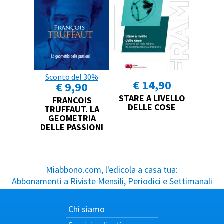
Sconto del 30%
€ 14,90
€ 9,90
STARE A LIVELLO
FRANCOIS
DELLE COSE
TRUFFAUT. LA
GEOMETRIA
DELLE PASSIONI
Miabbono.com, l'edicola a casa tua:
Abbonamenti a Riviste Mensili, Periodici e Settimanali
Chi siamo