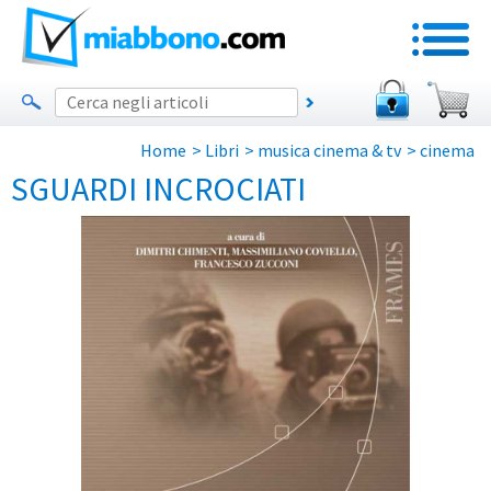
Home
>
Libri
>
musica cinema & tv
>
cinema
SGUARDI INCROCIATI