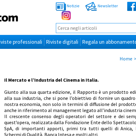
Notizie
Newsletter
iviste professionali
Riviste digitali
Regala un abbonament
Home
Il Mercato e l’Industria del Cinema in Italia.
Giunto alla sua quarta edizione, il Rapporto è un prodotto edi
alla sua industria, che si pone l’obiettivo di fornire un quadro
nostra economia, non solo in termini di diffusione del prodo
anche in riferimento al management legato all’industria cinem
Il crescente consenso degli operatori del settore e dei sempl
quest’opera, realizzata dalla Fondazione Ente dello Spettacolo
SpA, di importanti apporti, primi tra tutti quelli di Anic
Schermi di Qualità, Banca Intesa e molti altri.