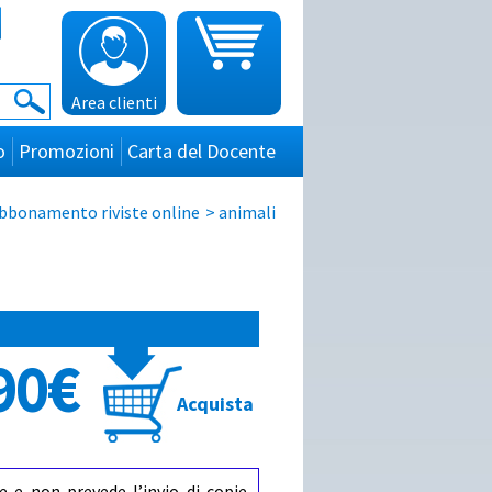
Area clienti
o
Promozioni
Carta del Docente
bbonamento riviste online
>
animali
90€
Acquista
e e non prevede l’invio di copie