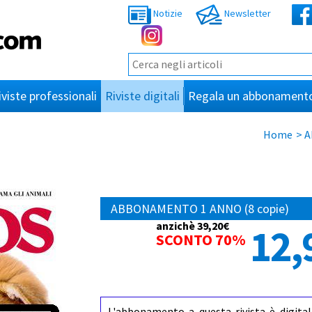
Notizie
Newsletter
iviste professionali
Riviste digitali
Regala un abbonament
Home
>
A
ABBONAMENTO 1 ANNO (8 copie)
anzichè 39,20€
12,
SCONTO 70%
L'abbonamento a questa rivista è digital