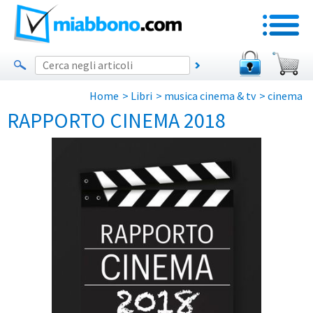
Home
>
Libri
>
musica cinema & tv
>
cinema
RAPPORTO CINEMA 2018