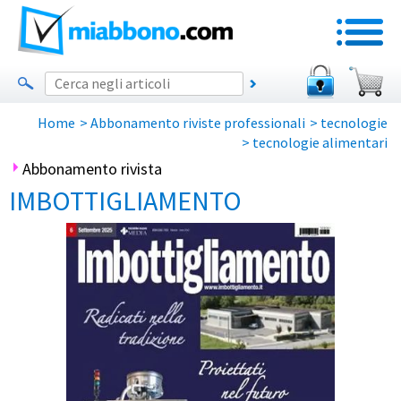
Home
>
Abbonamento riviste professionali
>
tecnologie
>
tecnologie alimentari
Abbonamento rivista
IMBOTTIGLIAMENTO