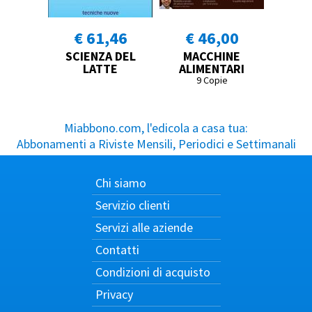
€ 61,46
€ 46,00
SCIENZA DEL
MACCHINE
LATTE
ALIMENTARI
9 Copie
Miabbono.com, l'edicola a casa tua:
Abbonamenti a Riviste Mensili, Periodici e Settimanali
Chi siamo
Servizio clienti
Servizi alle aziende
Contatti
Condizioni di acquisto
Privacy