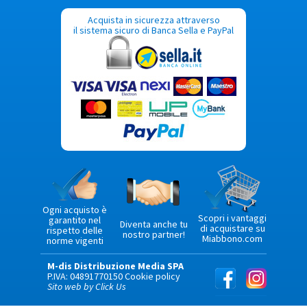
Acquista in sicurezza attraverso
il sistema sicuro di Banca Sella e PayPal
Ogni acquisto è
Scopri i vantaggi
garantito nel
Diventa anche tu
di acquistare su
rispetto delle
nostro partner!
Miabbono.com
norme vigenti
M-dis Distribuzione Media SPA
P.IVA: 04891770150
Cookie policy
Sito web by Click Us