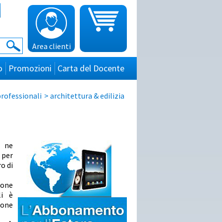
Area clienti
o
Promozioni
Carta del Docente
rofessionali
>
architettura & edilizia
i ne
 per
ro di
ione
li è
ione