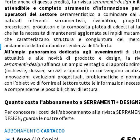
Forte anche di questa eredità, la rivista
serramenti+design
è i
attendibile e completo strumento d’informazione per
operatori del settore
serramentistico a cominciare dai 
naturali referenti: serramentisti, rivenditori, progetti
prescrittori, produttori e la composita platea di addetti ai la
che ha la necessità di mantenersi aggiornata sui rapidi mutam
che caratterizzano struttura e congiuntura del merc
andamento della domanda e tendenza dell’offerta.
All’ampia panoramica dedicata agli avvenimenti
di str
attualità e alle novità di prodotto e design, la riv
serramenti+design
affianca un ampio ventaglio di approfondim
(inchieste, dossier, servizi e opinioni) in cui vengono analiz
innovazioni, evoluzioni progettuali, problematiche e norma
con l’obiettivo di fornire al lettore tutte le informazioni necess
a comprenderne le possibili chiavi di lettura.
Quanto costa l'abbonamento a SERRAMENTI+ DESIGN
Per conoscere i costi dell'abbonamento alla rivista SERRAME
DESIGN, guarda le nostre offerte.
ABBONAMENTO
CARTACEO
€
50,
1 Anno
(10 Copie)