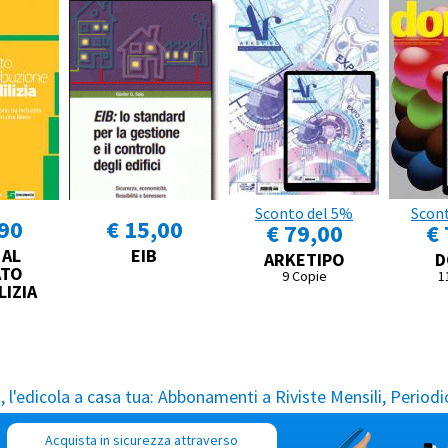
Sconto del 5%
Scon
,90
€ 15,00
€ 79,00
€ 
 AL
EIB
ARKETIPO
D
ATO
9 Copie
1
LIZIA
l'edicola a casa tua:
Abbonamenti a Riviste Mensili, Periodic
Acquista in sicurezza attraverso