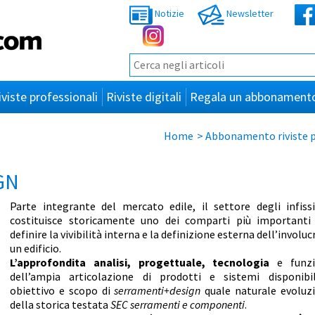
Notizie
Newsletter
iviste professionali
Riviste digitali
Regala un abbonament
Home
>
Abbonamento riviste p
GN
Parte integrante del mercato edile, il settore degli infiss
costituisce storicamente uno dei comparti più importanti
definire la vivibilità interna e la definizione esterna dell’involuc
un edificio.
L’approfondita analisi, progettuale, tecnologia
e funz
dell’ampia articolazione di prodotti e sistemi disponibi
obiettivo e scopo di
serramenti+design
quale naturale evoluz
della storica testata
SEC serramenti e componenti
.