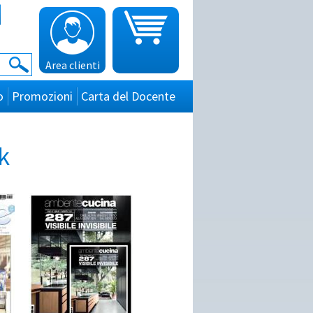
Area clienti
o
Promozioni
Carta del Docente
k