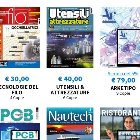
Sconto del 5%
€ 30,00
€ 40,00
€ 79,00
ECNOLOGIE DEL
UTENSILI &
ARKETIPO
FILO
ATTREZZATURE
9 Copie
4 Copie
6 Copie