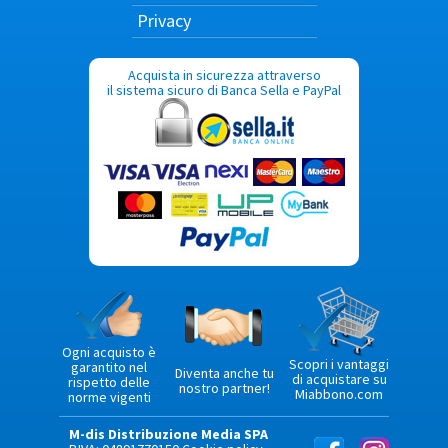
Privacy
Acquista in sicurezza attraverso
il sistema sicuro di Banca Sella e PayPal
Ogni acquisto è
Scopri i vantaggi
garantito nel
Diventa anche tu
di acquistare su
rispetto delle
nostro partner!
Miabbono.com
norme vigenti
M-dis Distribuzione Media SPA