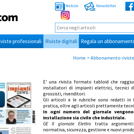
Notizie
Newsletter
iviste professionali
Riviste digitali
Regala un abbonament
Home
>
Abbonamento riviste
E
' una rivista formato tabloid che raggiu
installatori di impianti elettrici, tecnici d
grossisti, rivenditori.
Gli articoli e le rubriche sono redatti 
pratica, oltre agli articoli prettamente tecni
In ogni numero del giornale vengono a
installazione sia civile che industriale.
GE Il giornale Elettro
tratta argomenti 
normativa, sicurezza, gestione e nuovi prodo