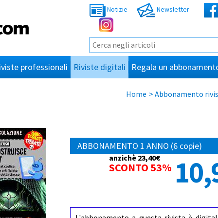
Notizie
Newsletter
iviste professionali
Riviste digitali
Regala un abbonament
Home
>
Abbonamento rivis
ABBONAMENTO 1 ANNO (6 copie)
anzichè 23,40€
10,
SCONTO 53%
L'abbonamento a questa rivista è digital