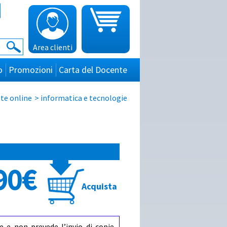
Area clienti
o
Promozioni
Carta del Docente
te online
>
informatica e tecnologie
90€
Acquista
e e non prevede l’invio di copie