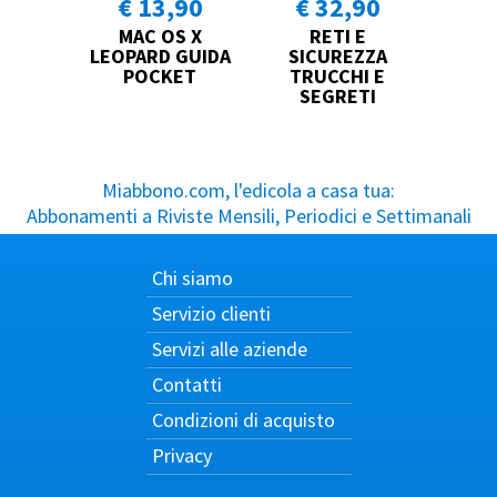
€ 13,90
€ 32,90
MAC OS X
RETI E
LEOPARD GUIDA
SICUREZZA
POCKET
TRUCCHI E
SEGRETI
Miabbono.com, l'edicola a casa tua:
Abbonamenti a Riviste Mensili, Periodici e Settimanali
Chi siamo
Servizio clienti
Servizi alle aziende
Contatti
Condizioni di acquisto
Privacy