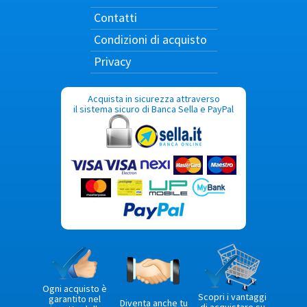
Contatti
Condizioni di acquisto
Privacy
Acquista in sicurezza attraverso
il sistema sicuro di Banca Sella e PayPal
Ogni acquisto è
Scopri i vantaggi
garantito nel
Diventa anche tu
di acquistare su