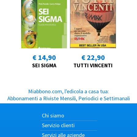
€ 14,90
€ 22,90
SEI SIGMA
TUTTI VINCENTI
Miabbono.com, l'edicola a casa tua:
Abbonamenti a Riviste Mensili, Periodici e Settimanali
Chi siamo
Servizio clienti
Servizi alle aziende