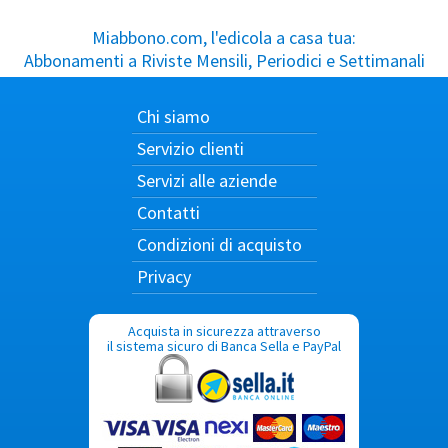
Miabbono.com, l'edicola a casa tua:
Abbonamenti a Riviste Mensili, Periodici e Settimanali
Chi siamo
Servizio clienti
Servizi alle aziende
Contatti
Condizioni di acquisto
Privacy
Acquista in sicurezza attraverso
il sistema sicuro di Banca Sella e PayPal