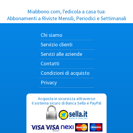
Miabbono.com, l'edicola a casa tua:
Abbonamenti a Riviste Mensili, Periodici e Settimanali
Chi siamo
Servizio clienti
Servizi alle aziende
Contatti
Condizioni di acquisto
Privacy
Acquista in sicurezza attraverso
il sistema sicuro di Banca Sella e PayPal