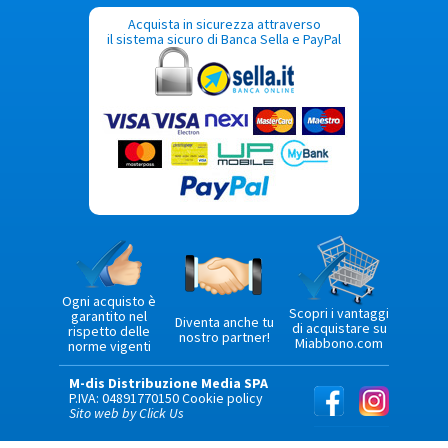
Acquista in sicurezza attraverso
il sistema sicuro di Banca Sella e PayPal
Ogni acquisto è
Scopri i vantaggi
garantito nel
Diventa anche tu
di acquistare su
rispetto delle
nostro partner!
Miabbono.com
norme vigenti
M-dis Distribuzione Media SPA
P.IVA: 04891770150
Cookie policy
Sito web by Click Us