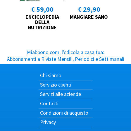
€ 59,00
€ 29,90
ENCICLOPEDIA
MANGIARE SANO
DELLA
NUTRIZIONE
Miabbono.com, l'edicola a casa tua:
Abbonamenti a Riviste Mensili, Periodici e Settimanali
Chi siamo
Servizio clienti
Servizi alle aziende
Contatti
Condizioni di acquisto
Privacy