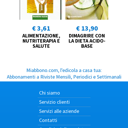
€ 3,61
€ 13,90
ALIMENTAZIONE,
DIMAGRIRE CON
NUTRITERAPIA E
LA DIETA ACIDO-
SALUTE
BASE
Miabbono.com, l'edicola a casa tua:
Abbonamenti a Riviste Mensili, Periodici e Settimanali
Chi siamo
Servizio clienti
Servizi alle aziende
Contatti