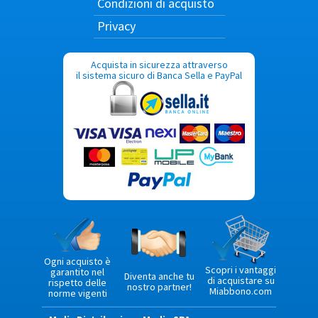
Condizioni di acquisto
Privacy
Acquista in sicurezza attraverso
il sistema sicuro di Banca Sella e PayPal
Ogni acquisto è
Scopri i vantaggi
garantito nel
Diventa anche tu
di acquistare su
rispetto delle
nostro partner!
Miabbono.com
norme vigenti