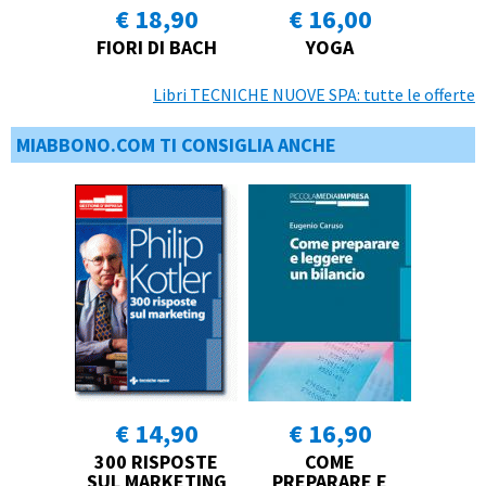
€ 18,90
€ 16,00
FIORI DI BACH
YOGA
Libri TECNICHE NUOVE SPA: tutte le offerte
MIABBONO.COM TI CONSIGLIA ANCHE
€ 14,90
€ 16,90
300 RISPOSTE
COME
SUL MARKETING
PREPARARE E