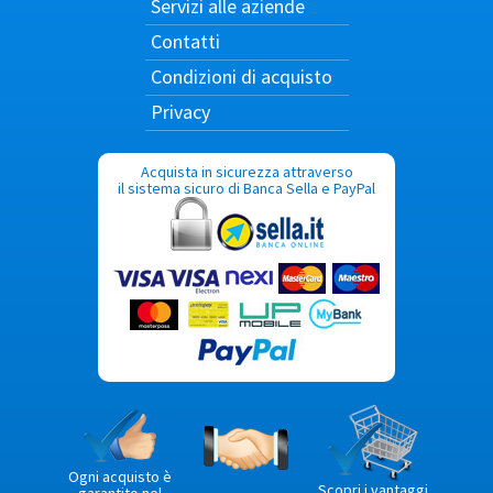
Servizi alle aziende
Contatti
Condizioni di acquisto
Privacy
Acquista in sicurezza attraverso
il sistema sicuro di Banca Sella e PayPal
Ogni acquisto è
Scopri i vantaggi
garantito nel