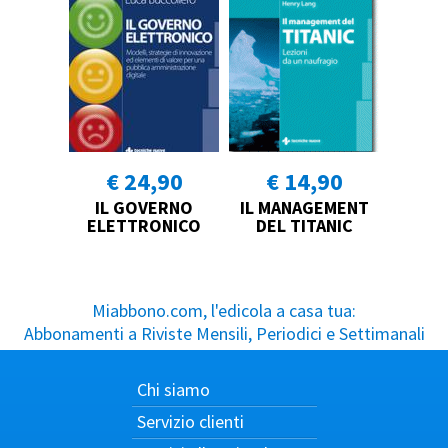
€ 24,90
€ 14,90
IL GOVERNO
IL MANAGEMENT
ELETTRONICO
DEL TITANIC
Miabbono.com, l'edicola a casa tua:
Abbonamenti a Riviste Mensili, Periodici e Settimanali
Chi siamo
Servizio clienti