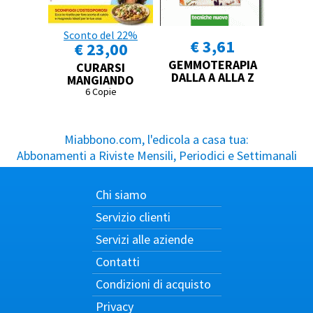
Sconto del 22%
€ 3,61
€ 23,00
GEMMOTERAPIA
CURARSI
DALLA A ALLA Z
MANGIANDO
6 Copie
Miabbono.com, l'edicola a casa tua:
Abbonamenti a Riviste Mensili, Periodici e Settimanali
Chi siamo
Servizio clienti
Servizi alle aziende
Contatti
Condizioni di acquisto
Privacy