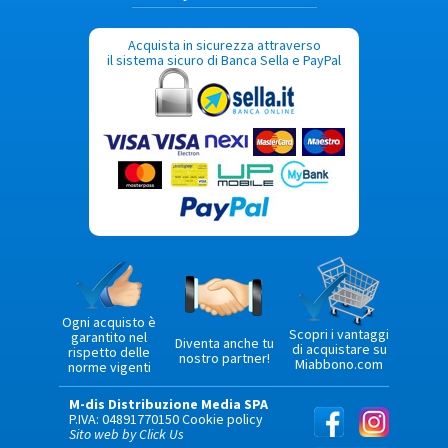
Acquista in sicurezza attraverso
il sistema sicuro di Banca Sella e PayPal
Ogni acquisto è
Scopri i vantaggi
garantito nel
Diventa anche tu
di acquistare su
rispetto delle
nostro partner!
Miabbono.com
norme vigenti
M-dis Distribuzione Media SPA
P.IVA: 04891770150
Cookie policy
Sito web by Click Us