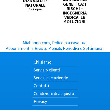
RIZA SALUTE
GENETICA: I
NATURALE
RISCHI –
12 Copie
INGEGNERIA
VEDICA: LE
SOLUZIONI
Miabbono.com, l'edicola a casa tua:
Abbonamenti a Riviste Mensili, Periodici e Settimanali
Chi siamo
Servizio clienti
Servizi alle aziende
Contatti
Condizioni di acquisto
Privacy