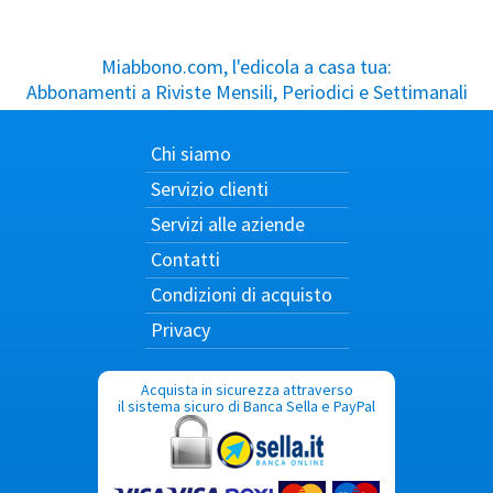
Miabbono.com, l'edicola a casa tua:
Abbonamenti a Riviste Mensili, Periodici e Settimanali
Chi siamo
Servizio clienti
Servizi alle aziende
Contatti
Condizioni di acquisto
Privacy
Acquista in sicurezza attraverso
il sistema sicuro di Banca Sella e PayPal