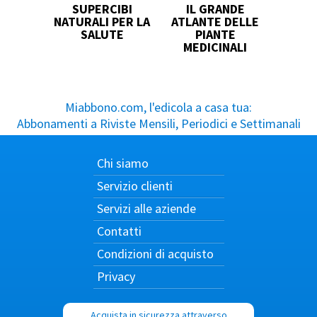
SUPERCIBI
IL GRANDE
NATURALI PER LA
ATLANTE DELLE
SALUTE
PIANTE
MEDICINALI
Miabbono.com, l'edicola a casa tua:
Abbonamenti a Riviste Mensili, Periodici e Settimanali
Chi siamo
Servizio clienti
Servizi alle aziende
Contatti
Condizioni di acquisto
Privacy
Acquista in sicurezza attraverso