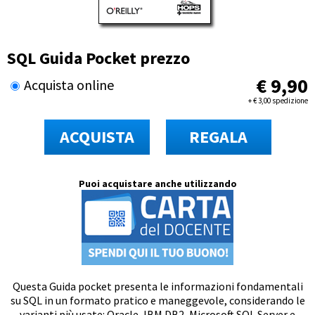
SQL Guida Pocket prezzo
€
9,90
Acquista online
+
€
3,00 spedizione
ACQUISTA
REGALA
Puoi acquistare anche utilizzando
Questa Guida pocket presenta le informazioni fondamentali
su SQL in un formato pratico e maneggevole, considerando le
varianti più usate: Oracle, IBM DB2, Microsoft SQL Server e