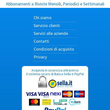
Abbonamenti a Riviste Mensili, Periodici e Settimanali
Chi siamo
Servizio clienti
Servizi alle aziende
Contatti
Condizioni di acquisto
Privacy
Acquista in sicurezza attraverso
il sistema sicuro di Banca Sella e PayPal