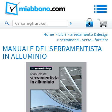
Home
>
Libri
>
arredamento & design
>
serramenti - vetro - facciate
MANUALE DEL SERRAMENTISTA
IN ALLUMINIO