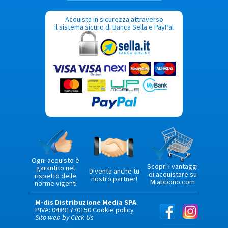
Acquista in sicurezza attraverso
il sistema sicuro di Banca Sella e PayPal
Ogni acquisto è
Scopri i vantaggi
garantito nel
Diventa anche tu
di acquistare su
rispetto delle
nostro partner!
Miabbono.com
norme vigenti
M-dis Distribuzione Media SPA
P.IVA: 04891770150
Cookie policy
Sito web by Click Us