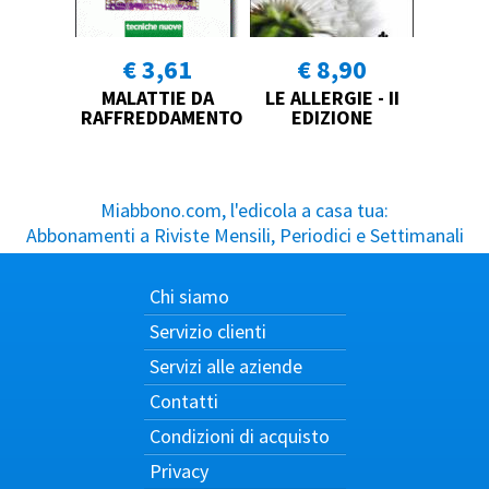
€ 3,61
€ 8,90
MALATTIE DA
LE ALLERGIE - II
RAFFREDDAMENTO
EDIZIONE
Miabbono.com, l'edicola a casa tua:
Abbonamenti a Riviste Mensili, Periodici e Settimanali
Chi siamo
Servizio clienti
Servizi alle aziende
Contatti
Condizioni di acquisto
Privacy