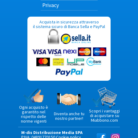
Privacy
Acquista in sicurezza attraverso
il sistema sicuro di Banca Sella e PayPal
Ogni acquisto è
Scopri i vantaggi
garantito nel
Diventa anche tu
di acquistare su
rispetto delle
nostro partner!
Miabbono.com
norme vigenti
M-dis Distribuzione Media SPA
P.IVA: 04891770150
Cookie policy