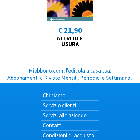
€ 21,90
ATTRITO E
USURA
Miabbono.com, l'edicola a casa tua:
Abbonamenti a Riviste Mensili, Periodici e Settimanali
Chi siamo
Servizio clienti
Servizi alle aziende
Contatti
Condizioni di acquisto