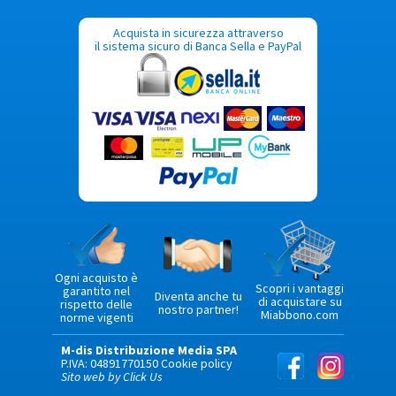
Acquista in sicurezza attraverso
il sistema sicuro di Banca Sella e PayPal
Ogni acquisto è
Scopri i vantaggi
garantito nel
Diventa anche tu
di acquistare su
rispetto delle
nostro partner!
Miabbono.com
norme vigenti
M-dis Distribuzione Media SPA
P.IVA: 04891770150
Cookie policy
Sito web by Click Us