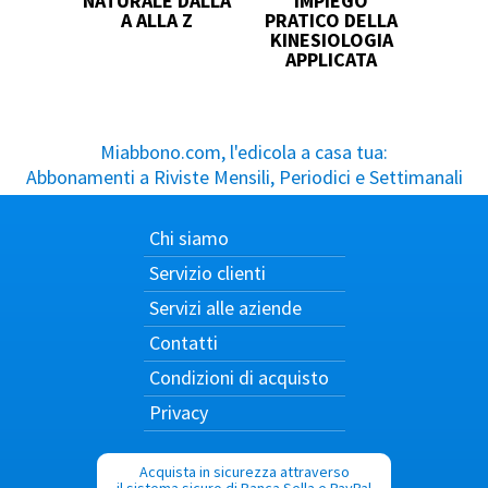
NATURALE DALLA
IMPIEGO
A ALLA Z
PRATICO DELLA
KINESIOLOGIA
APPLICATA
Miabbono.com, l'edicola a casa tua:
Abbonamenti a Riviste Mensili, Periodici e Settimanali
Chi siamo
Servizio clienti
Servizi alle aziende
Contatti
Condizioni di acquisto
Privacy
Acquista in sicurezza attraverso
il sistema sicuro di Banca Sella e PayPal