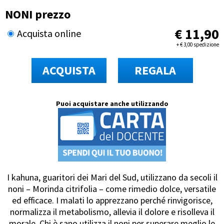
NONI prezzo
€
11,90
Acquista online
+
€
3,00 spedizione
ACQUISTA
REGALA
Puoi acquistare anche utilizzando
I kahuna, guaritori dei Mari del Sud, utilizzano da secoli il
noni – Morinda citrifolia – come rimedio dolce, versatile
ed efficace. I malati lo apprezzano perché rinvigorisce,
normalizza il metabolismo, allevia il dolore e risolleva il
morale. Chi è sano utilizza il noni per superare meglio le